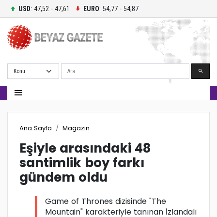
USD
: 47,52 - 47,61
EURO
: 54,77 - 54,87
Ara
Ana Sayfa
Magazin
Eşiyle arasındaki 48
santimlik boy farkı
gündem oldu
Game of Thrones dizisinde "The
Mountain" karakteriyle tanınan İzlandalı