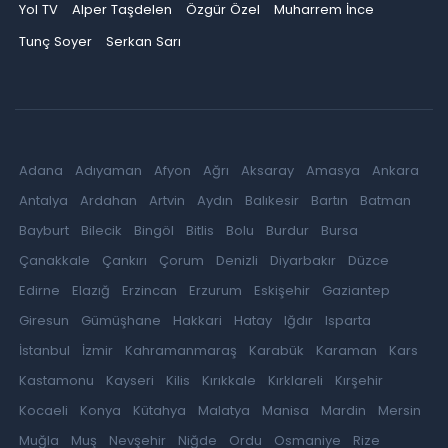
Yol TV
Alper Taşdelen
Özgür Özel
Muharrem İnce
Tunç Soyer
Serkan Sarı
Adana
Adıyaman
Afyon
Ağrı
Aksaray
Amasya
Ankara
Antalya
Ardahan
Artvin
Aydın
Balıkesir
Bartın
Batman
Bayburt
Bilecik
Bingöl
Bitlis
Bolu
Burdur
Bursa
Çanakkale
Çankırı
Çorum
Denizli
Diyarbakır
Düzce
Edirne
Elazığ
Erzincan
Erzurum
Eskişehir
Gaziantep
Giresun
Gümüşhane
Hakkari
Hatay
Iğdır
Isparta
İstanbul
İzmir
Kahramanmaraş
Karabük
Karaman
Kars
Kastamonu
Kayseri
Kilis
Kırıkkale
Kırklareli
Kırşehir
Kocaeli
Konya
Kütahya
Malatya
Manisa
Mardin
Mersin
Muğla
Muş
Nevşehir
Niğde
Ordu
Osmaniye
Rize