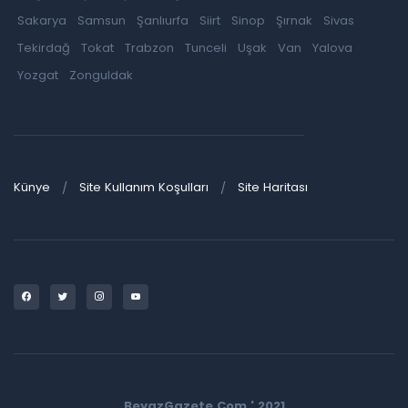
Sakarya
Samsun
Şanlıurfa
Siirt
Sinop
Şırnak
Sivas
Tekirdağ
Tokat
Trabzon
Tunceli
Uşak
Van
Yalova
Yozgat
Zonguldak
Künye
Site Kullanım Koşulları
Site Haritası
BeyazGazete.Com ' 2021