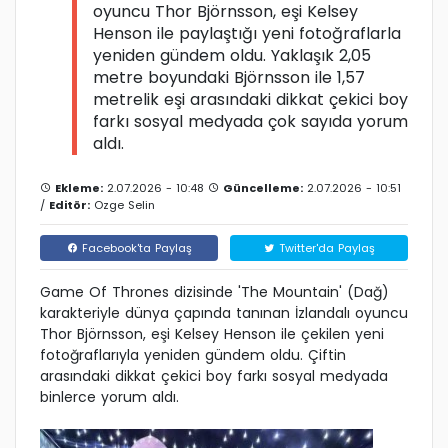
oyuncu Thor Björnsson, eşi Kelsey
Henson ile paylaştığı yeni fotoğraflarla
yeniden gündem oldu. Yaklaşık 2,05
metre boyundaki Björnsson ile 1,57
metrelik eşi arasındaki dikkat çekici boy
farkı sosyal medyada çok sayıda yorum
aldı.
Ekleme:
2.07.2026 - 10:48
Güncelleme:
2.07.2026 - 10:51
/
Editör:
Ozge Selin
Facebook'ta Paylaş
Twitter'da Paylaş
Game Of Thrones dizisinde 'The Mountain' (Dağ)
karakteriyle dünya çapında tanınan İzlandalı oyuncu
Thor Björnsson, eşi Kelsey Henson ile çekilen yeni
fotoğraflarıyla yeniden gündem oldu. Çiftin
arasındaki dikkat çekici boy farkı sosyal medyada
binlerce yorum aldı.