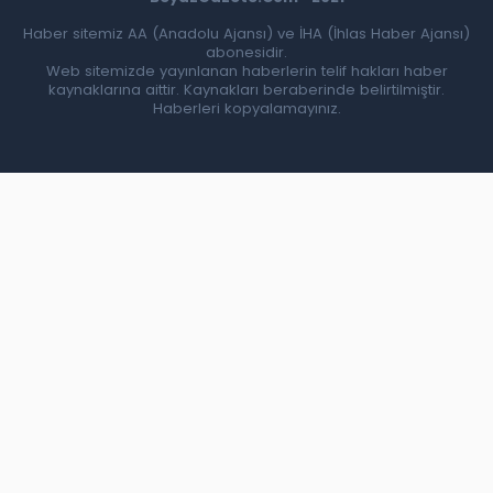
Haber sitemiz AA (Anadolu Ajansı) ve İHA (İhlas Haber Ajansı)
abonesidir.
Web sitemizde yayınlanan haberlerin telif hakları haber
kaynaklarına aittir. Kaynakları beraberinde belirtilmiştir.
Haberleri kopyalamayınız.