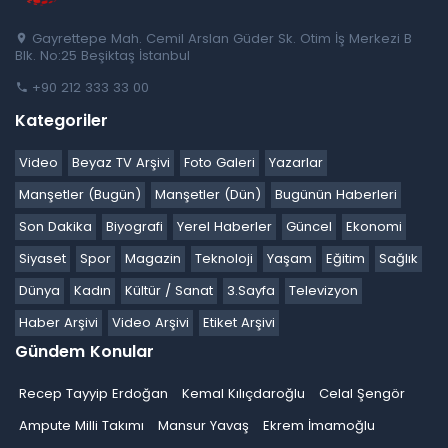
Gayrettepe Mah. Cemil Arslan Güder Sk. Otim İş Merkezi B
Blk. No:25 Beşiktaş İstanbul
+90 212 333 33 00
Kategoriler
Video
Beyaz TV Arşivi
Foto Galeri
Yazarlar
Manşetler (Bugün)
Manşetler (Dün)
Bugünün Haberleri
Son Dakika
Biyografi
Yerel Haberler
Güncel
Ekonomi
Siyaset
Spor
Magazin
Teknoloji
Yaşam
Eğitim
Sağlık
Dünya
Kadın
Kültür / Sanat
3.Sayfa
Televizyon
Haber Arşivi
Video Arşivi
Etiket Arşivi
Gündem Konular
Recep Tayyip Erdoğan
Kemal Kılıçdaroğlu
Celal Şengör
Ampute Milli Takımı
Mansur Yavaş
Ekrem İmamoğlu