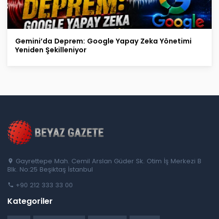
Gemini’da Deprem: Google Yapay Zeka Yönetimi
Yeniden Şekilleniyor
Gayrettepe Mah. Cemil Arslan Güder Sk. Otim İş Merkezi B
Blk. No:25 Beşiktaş İstanbul
+90 212 333 33 00
Kategoriler