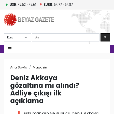
USD
: 47,52 - 47,61
EURO
: 54,77 - 54,87
Ara
Ana Sayfa
Magazin
Deniz Akkaya
gözaltına mı alındı?
Adliye çıkışı ilk
açıklama
Eski manken ve sunucu Deniz Akkaya,