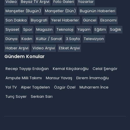
Video
Beyaz TV Arşivi
Foto Galeri
Yazarlar
Manşetler (Bugün)
Manşetler (Dün)
Bugünün Haberleri
Son Dakika
Biyografi
Yerel Haberler
Güncel
Ekonomi
Siyaset
Spor
Magazin
Teknoloji
Yaşam
Eğitim
Sağlık
Dünya
Kadın
Kültür / Sanat
3.Sayfa
Televizyon
Haber Arşivi
Video Arşivi
Etiket Arşivi
Gündem Konular
Recep Tayyip Erdoğan
Kemal Kılıçdaroğlu
Celal Şengör
Ampute Milli Takımı
Mansur Yavaş
Ekrem İmamoğlu
Yol TV
Alper Taşdelen
Özgür Özel
Muharrem İnce
Tunç Soyer
Serkan Sarı