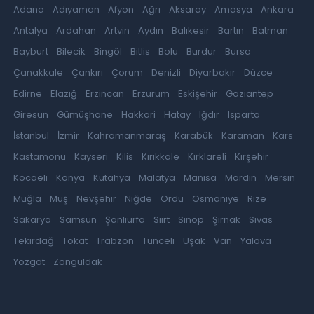
Adana
Adıyaman
Afyon
Ağrı
Aksaray
Amasya
Ankara
Antalya
Ardahan
Artvin
Aydın
Balıkesir
Bartın
Batman
Bayburt
Bilecik
Bingöl
Bitlis
Bolu
Burdur
Bursa
Çanakkale
Çankırı
Çorum
Denizli
Diyarbakır
Düzce
Edirne
Elazığ
Erzincan
Erzurum
Eskişehir
Gaziantep
Giresun
Gümüşhane
Hakkari
Hatay
Iğdır
Isparta
İstanbul
İzmir
Kahramanmaraş
Karabük
Karaman
Kars
Kastamonu
Kayseri
Kilis
Kırıkkale
Kırklareli
Kırşehir
Kocaeli
Konya
Kütahya
Malatya
Manisa
Mardin
Mersin
Muğla
Muş
Nevşehir
Niğde
Ordu
Osmaniye
Rize
Sakarya
Samsun
Şanlıurfa
Siirt
Sinop
Şırnak
Sivas
Tekirdağ
Tokat
Trabzon
Tunceli
Uşak
Van
Yalova
Yozgat
Zonguldak