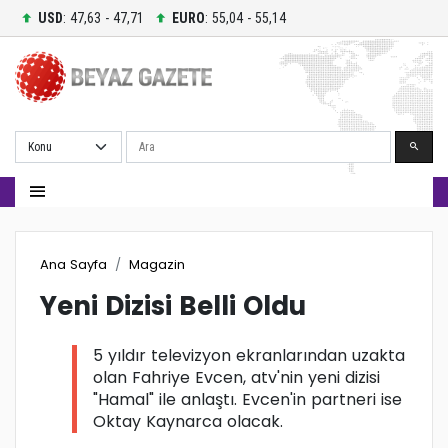
USD
: 47,63 - 47,71
EURO
: 55,04 - 55,14
Ara
Ana Sayfa
Magazin
Yeni Dizisi Belli Oldu
5 yıldır televizyon ekranlarından uzakta
olan Fahriye Evcen, atv'nin yeni dizisi
"Hamal" ile anlaştı. Evcen'in partneri ise
Oktay Kaynarca olacak.