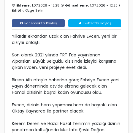
Ekleme:
1.07.2026 - 12:28
Güncelleme:
1.07.2026 - 12:28 /
Editör:
Ozge Selin
Facebook'ta Paylaş
Twitter'da Paylaş
Yıllardır ekrandan uzak olan Fahriye Evcen, yeni bir
diziyle anlaştı.
Son olarak 2021 yılında TRT 1'de yayınlanan
Alparslan: Büyük Selçuklu dizisinde izleyici karşısına
çıkan Evcen, yeni projeye evet dedi.
Birsen Altuntaş'ın haberine göre; Fahriye Evcen yeni
yayın döneminde atv’de ekrana gelecek olan
Hamal dizisinin başrol kadın oyuncusu oldu.
Evcen, dizinin hem yapımcısı hem de başrolü olan
Oktay Kaynarca ile partner olacak.
Kerem Deren ve Hazal Hazal Tenim’in yazdığı dizinin
yönetmen koltuğunda Mustafa Şevki Doğan