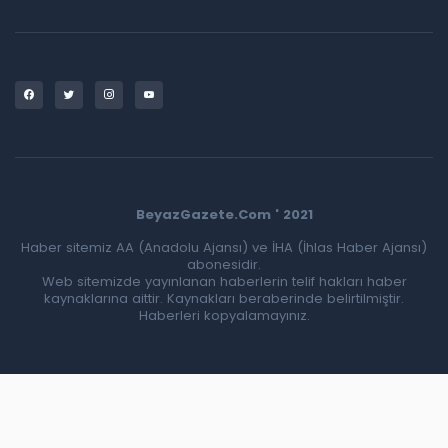
BeyazGazete.Com ' 2021
Haber sitemiz AA (Anadolu Ajansı) ve İHA (İhlas Haber Ajansı)
abonesidir.
Web sitemizde yayınlanan haberlerin telif hakları haber
kaynaklarına aittir. Kaynakları beraberinde belirtilmiştir.
Haberleri kopyalamayınız.