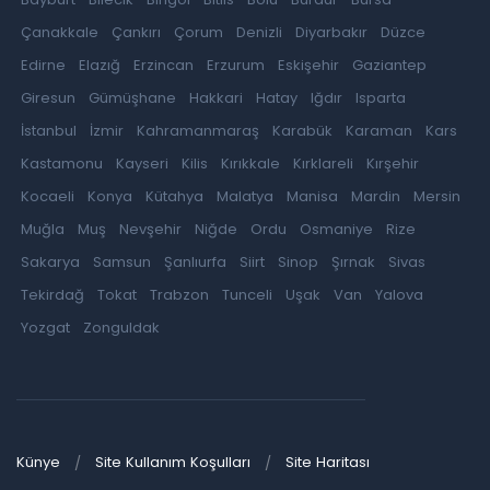
Çanakkale
Çankırı
Çorum
Denizli
Diyarbakır
Düzce
Edirne
Elazığ
Erzincan
Erzurum
Eskişehir
Gaziantep
Giresun
Gümüşhane
Hakkari
Hatay
Iğdır
Isparta
İstanbul
İzmir
Kahramanmaraş
Karabük
Karaman
Kars
Kastamonu
Kayseri
Kilis
Kırıkkale
Kırklareli
Kırşehir
Kocaeli
Konya
Kütahya
Malatya
Manisa
Mardin
Mersin
Muğla
Muş
Nevşehir
Niğde
Ordu
Osmaniye
Rize
Sakarya
Samsun
Şanlıurfa
Siirt
Sinop
Şırnak
Sivas
Tekirdağ
Tokat
Trabzon
Tunceli
Uşak
Van
Yalova
Yozgat
Zonguldak
Künye
Site Kullanım Koşulları
Site Haritası