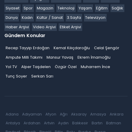
Siyaset
Spor
Magazin
Teknoloji
Yaşam
Eğitim
Sağlık
Dünya
Kadın
Kültür / Sanat
3.Sayfa
Televizyon
Haber Arşivi
Video Arşivi
Etiket Arşivi
Gündem Konular
Recep Tayyip Erdoğan
Kemal Kılıçdaroğlu
Celal Şengör
Ampute Milli Takımı
Mansur Yavaş
Ekrem İmamoğlu
Yol TV
Alper Taşdelen
Özgür Özel
Muharrem İnce
Tunç Soyer
Serkan Sarı
Adana
Adıyaman
Afyon
Ağrı
Aksaray
Amasya
Ankara
Antalya
Ardahan
Artvin
Aydın
Balıkesir
Bartın
Batman
Bayburt
Bilecik
Bingöl
Bitlis
Bolu
Burdur
Bursa