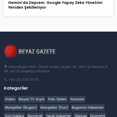
Gemini’da Deprem: Google Yapay Zeka Yönetimi
Yeniden Şekilleniyor
Gayrettepe Mah. Cemil Arslan Güder Sk. Otim İş Merkezi B
Blk. No:25 Beşiktaş İstanbul
+90 212 333 33 00
Kategoriler
Video
Beyaz TV Arşivi
Foto Galeri
Yazarlar
Manşetler (Bugün)
Manşetler (Dün)
Bugünün Haberleri
Son Dakika
Biyografi
Yerel Haberler
Güncel
Ekonomi