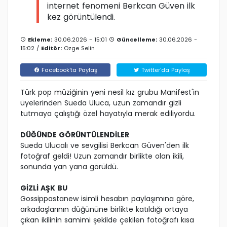
internet fenomeni Berkcan Güven ilk
kez görüntülendi.
Ekleme:
30.06.2026 - 15:01
Güncelleme:
30.06.2026 -
15:02 /
Editör:
Ozge Selin
Facebook'ta Paylaş
Twitter'da Paylaş
Türk pop müziğinin yeni nesil kız grubu Manifest'in
üyelerinden Sueda Uluca, uzun zamandır gizli
tutmaya çalıştığı özel hayatıyla merak ediliyordu.
DÜĞÜNDE GÖRÜNTÜLENDİLER
Sueda Ulucalı ve sevgilisi Berkcan Güven'den ilk
fotoğraf geldi! Uzun zamandır birlikte olan ikili,
sonunda yan yana görüldü.
GİZLİ AŞK BU
Gossippastanew isimli hesabın paylaşımına göre,
arkadaşlarının düğününe birlikte katıldığı ortaya
çıkan ikilinin samimi şekilde çekilen fotoğrafı kısa