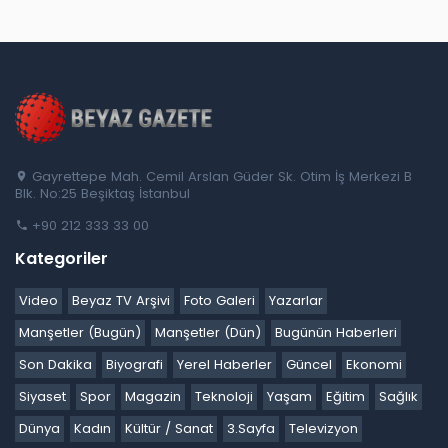
Gayrettepe Mah. Cemil Arslan Güder Sk. Otim İş Merkezi B
Blk. No:25 Beşiktaş İstanbul
+90 212 333 33 00
Kategoriler
Video
Beyaz TV Arşivi
Foto Galeri
Yazarlar
Manşetler (Bugün)
Manşetler (Dün)
Bugünün Haberleri
Son Dakika
Biyografi
Yerel Haberler
Güncel
Ekonomi
Siyaset
Spor
Magazin
Teknoloji
Yaşam
Eğitim
Sağlık
Dünya
Kadın
Kültür / Sanat
3.Sayfa
Televizyon