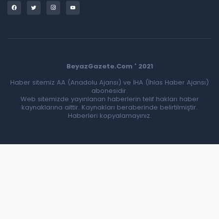
BeyazGazete.Com ' 2021
Haber sitemiz AA (Anadolu Ajansı) ve İHA (İhlas Haber Ajansı)
abonesidir.
Web sitemizde yayınlanan haberlerin telif hakları haber
kaynaklarına aittir. Kaynakları beraberinde belirtilmiştir.
Haberleri kopyalamayınız.