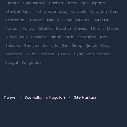
Giresun
Gümüşhane
Hakkari
Hatay
Iğdır
Isparta
İstanbul
İzmir
Kahramanmaraş
Karabük
Karaman
Kars
Kastamonu
Kayseri
Kilis
Kırıkkale
Kırklareli
Kırşehir
Kocaeli
Konya
Kütahya
Malatya
Manisa
Mardin
Mersin
Muğla
Muş
Nevşehir
Niğde
Ordu
Osmaniye
Rize
Sakarya
Samsun
Şanlıurfa
Siirt
Sinop
Şırnak
Sivas
Tekirdağ
Tokat
Trabzon
Tunceli
Uşak
Van
Yalova
Yozgat
Zonguldak
Künye
Site Kullanım Koşulları
Site Haritası