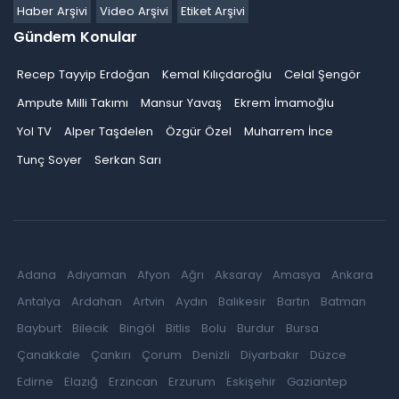
Haber Arşivi
Video Arşivi
Etiket Arşivi
Gündem Konular
Recep Tayyip Erdoğan
Kemal Kılıçdaroğlu
Celal Şengör
Ampute Milli Takımı
Mansur Yavaş
Ekrem İmamoğlu
Yol TV
Alper Taşdelen
Özgür Özel
Muharrem İnce
Tunç Soyer
Serkan Sarı
Adana
Adıyaman
Afyon
Ağrı
Aksaray
Amasya
Ankara
Antalya
Ardahan
Artvin
Aydın
Balıkesir
Bartın
Batman
Bayburt
Bilecik
Bingöl
Bitlis
Bolu
Burdur
Bursa
Çanakkale
Çankırı
Çorum
Denizli
Diyarbakır
Düzce
Edirne
Elazığ
Erzincan
Erzurum
Eskişehir
Gaziantep