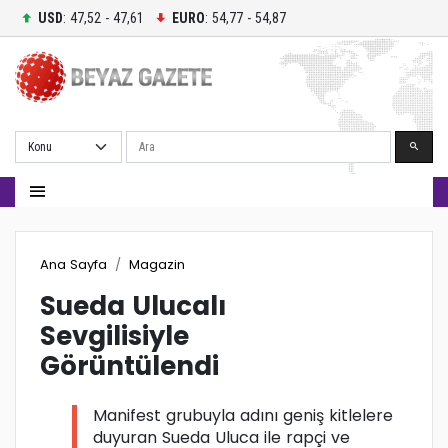
USD
: 47,52 - 47,61
EURO
: 54,77 - 54,87
Ara
Ana Sayfa
Magazin
Sueda Ulucalı
Sevgilisiyle
Görüntülendi
Manifest grubuyla adını geniş kitlelere
duyuran Sueda Uluca ile rapçi ve