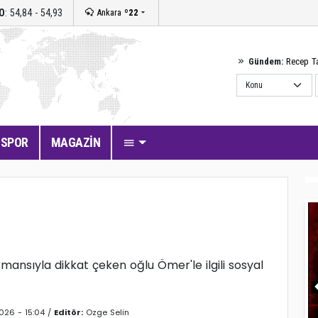
O
: 54,84 - 54,93
Ankara
º22
Gündem:
Recep T
SPOR
MAGAZİN
i
nsıyla dikkat çeken oğlu Ömer'le ilgili sosyal
026 - 15:04 /
Editör:
Ozge Selin