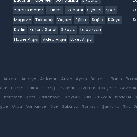
Bugünün Haberleri
Son Dakika
Biyografi
E
Yerel Haberler
Güncel
Ekonomi
Siyaset
Spor
Ö
Magazin
Teknoloji
Yaşam
Eğitim
Sağlık
Dünya
Se
Kadın
Kültür / Sanat
3.Sayfa
Televizyon
Haber Arşivi
Video Arşivi
Etiket Arşivi
Ankara
Antalya
Ardahan
Artvin
Aydın
Balıkesir
Bartın
Batm
akır
Düzce
Edirne
Elazığ
Erzincan
Erzurum
Eskişehir
Gaziant
k
Karaman
Kars
Kastamonu
Kayseri
Kilis
Kırıkkale
Kırklareli
iğde
Ordu
Osmaniye
Rize
Sakarya
Samsun
Şanlıurfa
Siirt
S