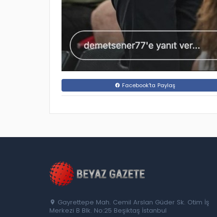
Facebook'ta Paylaş
Gayrettepe Mah. Cemil Arslan Güder Sk. Otim İş
Merkezi B Blk. No:25 Beşiktaş İstanbul