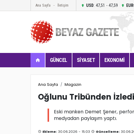
USD
: 47,51 - 47,59
EUR
Ana Sayfa
İletişim
GÜNCEL
SİYASET
EKONOMİ
Ana Sayfa
Magazin
Oğlunu Tribünden İzled
Eski manken Demet Şener, performa
medyadan paylaşım yaptı.
Ekleme:
30.06.2026 - 15:03
Güncelleme:
30.06.2