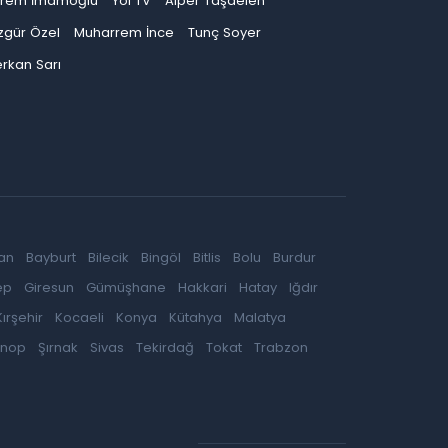
krem İmamoğlu
Yol TV
Alper Taşdelen
zgür Özel
Muharrem İnce
Tunç Soyer
rkan Sarı
an
Bayburt
Bilecik
Bingöl
Bitlis
Bolu
Burdur
ep
Giresun
Gümüşhane
Hakkari
Hatay
Iğdır
Kırşehir
Kocaeli
Konya
Kütahya
Malatya
inop
Şırnak
Sivas
Tekirdağ
Tokat
Trabzon