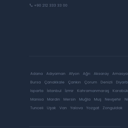
+90 212 333 33 00
Adana
Adıyaman
Afyon
Ağrı
Aksaray
Amasya
Bursa
Çanakkale
Çankırı
Çorum
Denizli
Diyarb
Isparta
İstanbul
İzmir
Kahramanmaraş
Karabü
Manisa
Mardin
Mersin
Muğla
Muş
Nevşehir
N
Tunceli
Uşak
Van
Yalova
Yozgat
Zonguldak