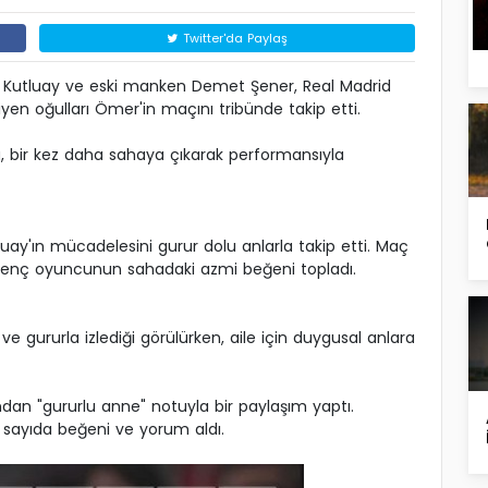
Twitter'da Paylaş
m Kutluay ve eski manken Demet Şener, Real Madrid
yen oğulları Ömer'in maçını tribünde takip etti.
, bir kez daha sahaya çıkarak performansıyla
uay'ın mücadelesini gurur dolu anlarla takip etti. Maç
genç oyuncunun sahadaki azmi beğeni topladı.
e gururla izlediği görülürken, aile için duygusal anlara
an "gururlu anne" notuyla bir paylaşım yaptı.
k sayıda beğeni ve yorum aldı.