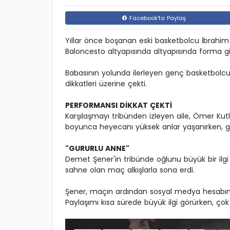
Facebook'ta Paylaş
Yıllar önce boşanan eski basketbolcu İbrahi
Baloncesto altyapısında altyapısında forma gi
Babasının yolunda ilerleyen genç basketbolcu
dikkatleri üzerine çekti.
PERFORMANSI DİKKAT ÇEKTİ
Karşılaşmayı tribünden izleyen aile, Ömer Kutl
boyunca heyecanı yüksek anlar yaşanırken, 
"GURURLU ANNE"
Demet Şener'in tribünde oğlunu büyük bir ilgi v
sahne olan maç alkışlarla sona erdi.
Şener, maçın ardından sosyal medya hesabınd
Paylaşımı kısa sürede büyük ilgi görürken, ço