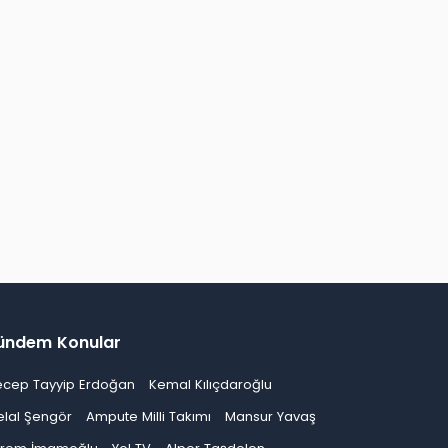
ündem Konular
ecep Tayyip Erdoğan
Kemal Kılıçdaroğlu
elal Şengör
Ampute Milli Takımı
Mansur Yavaş