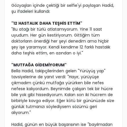
Gözyaşları içinde çektiği bir selfie'yi paylaşan Hadid,
şu ifadeleri kullandı:
"12 HASTALIK DAHA TEŞHİS ETTİM"
"Bu atağı bir türlü atlatamıyorum. Yine 11 saat
uyudum. Her gün kestiriyorum. Gittiğim tüm
doktorların önerdiği her şeyi denedim ama hiçbir
şey işe yaramıyor. Kendi kendime 12 farklı hastalık
daha teşhis ettim, en azından o iyi."
"MUTFAĞA GİDEMİYORUM"
Bella Hadid, takipçilerinden gelen "Yürüyüş yap"
tavsiyelerine de yanıt verdi: "Hayır, yürüyüşe
çıkmadım çünkü mutfağa yürürken bile nefes
nefese kalıyordum. Beynimde çalışan tek bir hücre
bile yok gibi hissediyorum. Kalan son iki hücrem de
birbiriyle kavga ediyor. Eğer kötü bir gününüzde size
günlük tutmanızı söylediysem sözümü geri
alıyorum."
Hadid, günün en büyük başarısının ise "bayılmadan