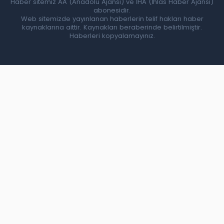
Haber sitemiz AA (Anadolu Ajansı) ve İHA (İhlas Haber Ajansı)
abonesidir.
Web sitemizde yayınlanan haberlerin telif hakları haber
kaynaklarına aittir. Kaynakları beraberinde belirtilmiştir.
Haberleri kopyalamayınız.