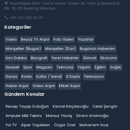
Gayrettepe Mah. Cemil Arslan Güder Sk. Otim İş Merkezi B
Blk. No:25 Beşiktaş İstanbul
+90 212 333 33 00
Kategoriler
Video
Beyaz TV Arşivi
Foto Galeri
Yazarlar
Manşetler (Bugün)
Manşetler (Dün)
Bugünün Haberleri
Son Dakika
Biyografi
Yerel Haberler
Güncel
Ekonomi
Siyaset
Spor
Magazin
Teknoloji
Yaşam
Eğitim
Sağlık
Dünya
Kadın
Kültür / Sanat
3.Sayfa
Televizyon
Haber Arşivi
Video Arşivi
Etiket Arşivi
Gündem Konular
Recep Tayyip Erdoğan
Kemal Kılıçdaroğlu
Celal Şengör
Ampute Milli Takımı
Mansur Yavaş
Ekrem İmamoğlu
Yol TV
Alper Taşdelen
Özgür Özel
Muharrem İnce