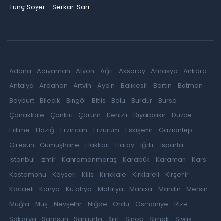
Tunç Soyer
Serkan Sarı
Adana
Adıyaman
Afyon
Ağrı
Aksaray
Amasya
Ankara
Antalya
Ardahan
Artvin
Aydın
Balıkesir
Bartın
Batman
Bayburt
Bilecik
Bingöl
Bitlis
Bolu
Burdur
Bursa
Çanakkale
Çankırı
Çorum
Denizli
Diyarbakır
Düzce
Edirne
Elazığ
Erzincan
Erzurum
Eskişehir
Gaziantep
Giresun
Gümüşhane
Hakkari
Hatay
Iğdır
Isparta
İstanbul
İzmir
Kahramanmaraş
Karabük
Karaman
Kars
Kastamonu
Kayseri
Kilis
Kırıkkale
Kırklareli
Kırşehir
Kocaeli
Konya
Kütahya
Malatya
Manisa
Mardin
Mersin
Muğla
Muş
Nevşehir
Niğde
Ordu
Osmaniye
Rize
Sakarya
Samsun
Şanlıurfa
Siirt
Sinop
Şırnak
Sivas