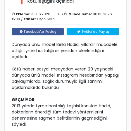
kötüleştiğini açıkladı.
Ekleme:
30.06.2026 - 15:06
Güncelleme:
30.06.2026 -
15:09 /
Editör:
Ozge Selin
Facebook'ta Paylaş
Twitter'da Paylaş
Dünyaca ünlü model Bella Hadid, yıllardır mücadele
ettiği Lyme hastalığının yeniden alevlendiğini
açıkladı.
Kötü haberi sosyal medyadan veren 29 yaşındaki
dünyaca ünlü model, Instagram hesabından yaptığı
paylaşımlarda, sağlık durumuyla ilgili samimi
açıklamalarda bulundu.
GEÇMİYOR
2013 yılında Lyme hastalığı teşhisi konulan Hadid,
doktorların önerdiği tüm tedavi yöntemlerini
denemesine rağmen belirtilerinin geçmediğini
söyledi.