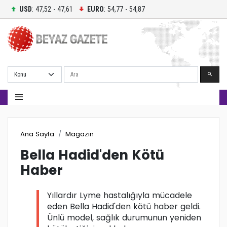
USD
: 47,52 - 47,61
EURO
: 54,77 - 54,87
Ara
Ana Sayfa
Magazin
Bella Hadid'den Kötü
Haber
Yıllardır Lyme hastalığıyla mücadele
eden Bella Hadid'den kötü haber geldi.
Ünlü model, sağlık durumunun yeniden