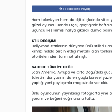
Facebook'ta Paylaş
Hem televizyon hem de dijital işlerinde vites 
güzel oyuncu Hande Erçel, geçtiğimiz haftala
üçüncü kez kırmızı halıya çıkarak dünya basın
STİL DEĞİŞİMİ
Hollywood starlarının dünyaca ünlü stilisti D
kırmızı halıda tercih ettiği metalik altın tonları
otoritelerinden tam not almıştı.
SADECE TÜRKİYE DEĞİL
Latin Amerika, Avrupa ve Orta Doğu'daki gücüyl
tüketim dünyasının da en güçlü küresel yüzler
yaptığı yeni paylaşımla magazinde yer aldı.
Ünlü oyuncunun yayınladığı fotoğrafta yine tar
yorum ve beğeni yağmuruna tuttu.