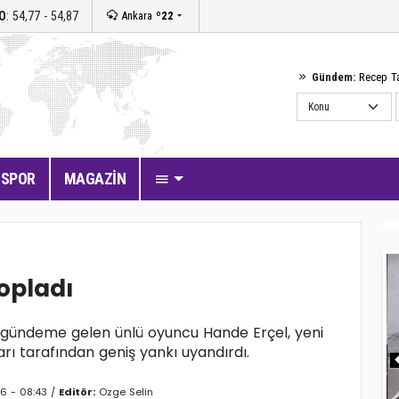
O
: 54,77 - 54,87
Ankara
º22
Gündem:
Recep T
SPOR
MAGAZİN
opladı
k gündeme gelen ünlü oyuncu Hande Erçel, yeni
arı tarafından geniş yankı uyandırdı.
6 - 08:43 /
Editör:
Ozge Selin