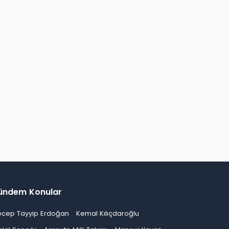
ündem Konular
ecep Tayyip Erdoğan
Kemal Kılıçdaroğlu