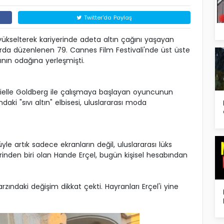
Twitter'da Paylaş
yükselterek kariyerinde adeta altın çağını yaşayan
rda düzenlenen 79. Cannes Film Festivali'nde üst üste
ının odağına yerleşmişti.
anielle Goldberg ile çalışmaya başlayan oyuncunun
ndaki "sıvı altın" elbisesi, uluslararası moda
e artık sadece ekranların değil, uluslararası lüks
inden biri olan Hande Erçel, bugün kişisel hesabından
zındaki değişim dikkat çekti. Hayranları Erçel'i yine