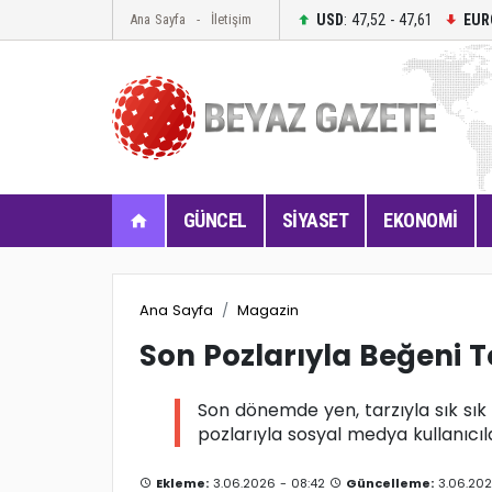
USD
: 47,52 - 47,61
EUR
Ana Sayfa
İletişim
GÜNCEL
SİYASET
EKONOMİ
Ana Sayfa
Magazin
Son Pozlarıyla Beğeni T
Son dönemde yen, tarzıyla sık sı
pozlarıyla sosyal medya kullanıcıl
Ekleme:
3.06.2026 - 08:42
Güncelleme:
3.06.202