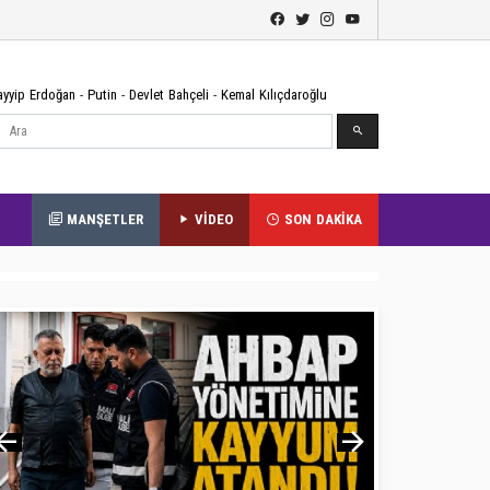
ayyip Erdoğan
-
Putin
-
Devlet Bahçeli
-
Kemal Kılıçdaroğlu
Ara
MANŞETLER
VİDEO
SON DAKİKA