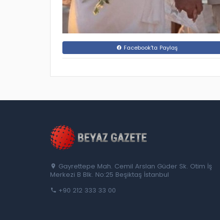
Facebook'ta Paylaş
Gayrettepe Mah. Cemil Arslan Güder Sk. Otim İş
Merkezi B Blk. No:25 Beşiktaş İstanbul
+90 212 333 33 00