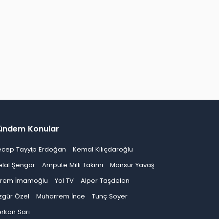
ündem Konular
ecep Tayyip Erdoğan
Kemal Kılıçdaroğlu
elal Şengör
Ampute Milli Takımı
Mansur Yavaş
krem İmamoğlu
Yol TV
Alper Taşdelen
zgür Özel
Muharrem İnce
Tunç Soyer
rkan Sarı