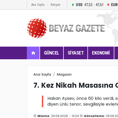
USD
: 47,52 - 47,61
EUR
Ana Sayfa
İletişim
GÜNCEL
SİYASET
EKONOMİ
Ana Sayfa
Magazin
7. Kez Nikah Masasına 
Hakan Aysev, önce 60 kilo verdi, s
diyen ünlü tenor, sevgilisiyle evlen
Ekleme:
29.06.2026 - 13:24
Güncelleme:
29.06.20