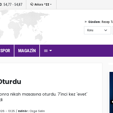
O
: 54,77 - 54,87
Ankara
º22
Gündem:
Recep T
SPOR
MAGAZİN
Oturdu
onra nikah masasına oturdu. 7'inci kez 'evet'
di
26 - 13:25 /
Editör:
Ozge Selin