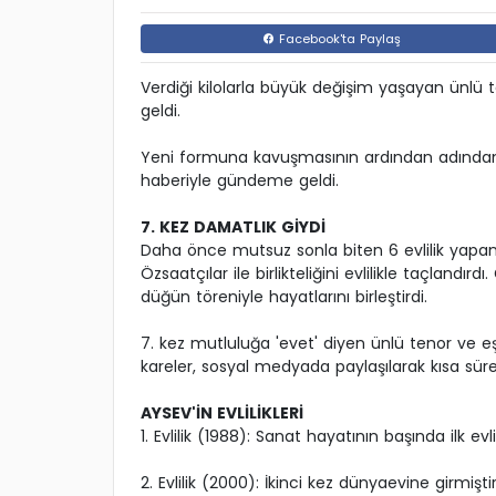
Facebook'ta Paylaş
Verdiği kilolarla büyük değişim yaşayan ünlü
geldi.
Yeni formuna kavuşmasının ardından adından s
haberiyle gündeme geldi.
7. KEZ DAMATLIK GİYDİ
Daha önce mutsuz sonla biten 6 evlilik yapan 
Özsaatçılar ile birlikteliğini evlilikle taçlandır
düğün töreniyle hayatlarını birleştirdi.
7. kez mutluluğa 'evet' diyen ünlü tenor ve e
kareler, sosyal medyada paylaşılarak kısa süre
AYSEV'İN EVLİLİKLERİ
1. Evlilik (1988): Sanat hayatının başında ilk evli
2. Evlilik (2000): İkinci kez dünyaevine girmiştir