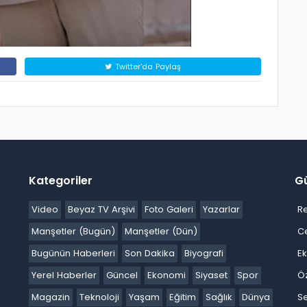
Twitter'da Paylaş
Kategoriler
G
Video
Beyaz TV Arşivi
Foto Galeri
Yazarlar
R
Manşetler (Bugün)
Manşetler (Dün)
C
Bugünün Haberleri
Son Dakika
Biyografi
E
Yerel Haberler
Güncel
Ekonomi
Siyaset
Spor
Ö
Magazin
Teknoloji
Yaşam
Eğitim
Sağlık
Dünya
Se