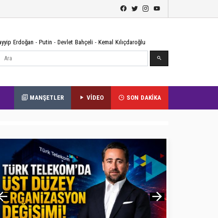
ayyip Erdoğan
-
Putin
-
Devlet Bahçeli
-
Kemal Kılıçdaroğlu
Ara
MANŞETLER
VİDEO
SON DAKİKA