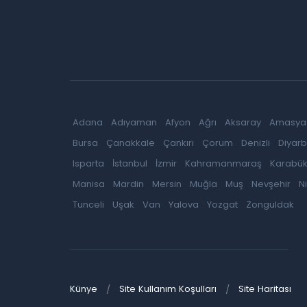
Adana
Adıyaman
Afyon
Ağrı
Aksaray
Amasya
Bursa
Çanakkale
Çankırı
Çorum
Denizli
Diyarb
Isparta
İstanbul
İzmir
Kahramanmaraş
Karabü
Manisa
Mardin
Mersin
Muğla
Muş
Nevşehir
N
Tunceli
Uşak
Van
Yalova
Yozgat
Zonguldak
Künye
Site Kullanım Koşulları
Site Haritası