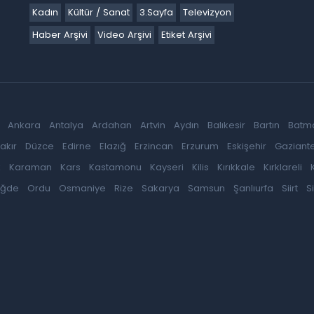
Kadın
Kültür / Sanat
3.Sayfa
Televizyon
Haber Arşivi
Video Arşivi
Etiket Arşivi
Ankara
Antalya
Ardahan
Artvin
Aydın
Balıkesir
Bartın
Batm
akır
Düzce
Edirne
Elazığ
Erzincan
Erzurum
Eskişehir
Gaziant
k
Karaman
Kars
Kastamonu
Kayseri
Kilis
Kırıkkale
Kırklareli
iğde
Ordu
Osmaniye
Rize
Sakarya
Samsun
Şanlıurfa
Siirt
S