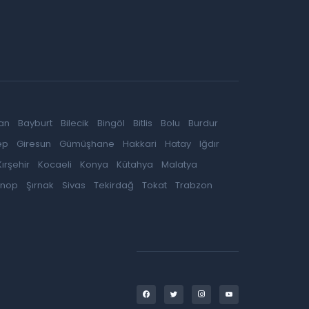
an
Bayburt
Bilecik
Bingöl
Bitlis
Bolu
Burdur
ep
Giresun
Gümüşhane
Hakkari
Hatay
Iğdır
Kırşehir
Kocaeli
Konya
Kütahya
Malatya
inop
Şırnak
Sivas
Tekirdağ
Tokat
Trabzon