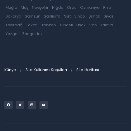
Muğla
Muş
Nevşehir
Niğde
Ordu
Osmaniye
Rize
Sakarya
Samsun
Şanlıurfa
Siirt
Sinop
Şırnak
Sivas
Tekirdağ
Tokat
Trabzon
Tunceli
Uşak
Van
Yalova
Yozgat
Zonguldak
Künye
Site Kullanım Koşulları
Site Haritası