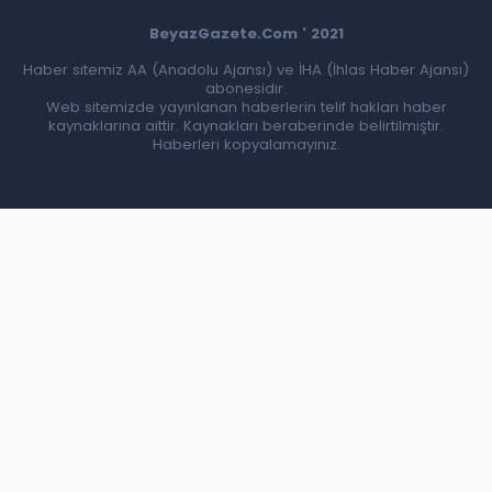
BeyazGazete.Com ' 2021
Haber sitemiz AA (Anadolu Ajansı) ve İHA (İhlas Haber Ajansı)
abonesidir.
Web sitemizde yayınlanan haberlerin telif hakları haber
kaynaklarına aittir. Kaynakları beraberinde belirtilmiştir.
Haberleri kopyalamayınız.