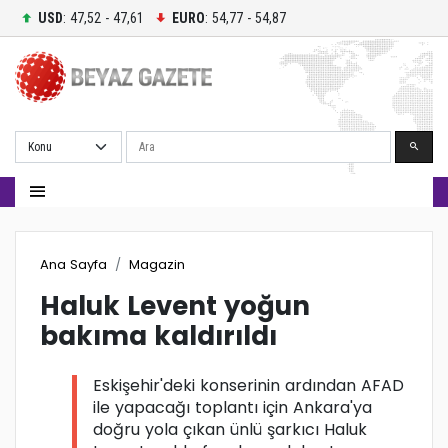
USD
: 47,52 - 47,61
EURO
: 54,77 - 54,87
Ara
Ana Sayfa
Magazin
Haluk Levent yoğun
bakıma kaldırıldı
Eskişehir'deki konserinin ardından AFAD
ile yapacağı toplantı için Ankara'ya
doğru yola çıkan ünlü şarkıcı Haluk