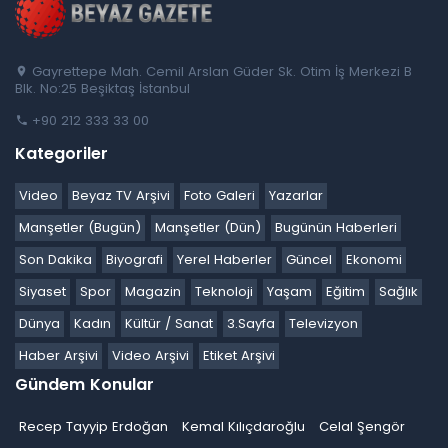
Gayrettepe Mah. Cemil Arslan Güder Sk. Otim İş Merkezi B
Blk. No:25 Beşiktaş İstanbul
+90 212 333 33 00
Kategoriler
Video
Beyaz TV Arşivi
Foto Galeri
Yazarlar
Manşetler (Bugün)
Manşetler (Dün)
Bugünün Haberleri
Son Dakika
Biyografi
Yerel Haberler
Güncel
Ekonomi
Siyaset
Spor
Magazin
Teknoloji
Yaşam
Eğitim
Sağlık
Dünya
Kadın
Kültür / Sanat
3.Sayfa
Televizyon
Haber Arşivi
Video Arşivi
Etiket Arşivi
Gündem Konular
Recep Tayyip Erdoğan
Kemal Kılıçdaroğlu
Celal Şengör