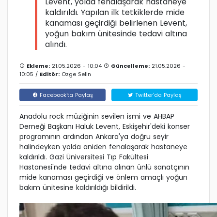
Levent, yolda fenalaşarak hastaneye
kaldırıldı. Yapılan ilk tetkiklerde mide
kanaması geçirdiği belirlenen Levent,
yoğun bakım ünitesinde tedavi altına
alındı.
Ekleme:
21.05.2026 - 10:04
Güncelleme:
21.05.2026 -
10:05 /
Editör:
Ozge Selin
Facebook'ta Paylaş
Twitter'da Paylaş
Anadolu rock müziğinin sevilen ismi ve AHBAP
Derneği Başkanı Haluk Levent, Eskişehir'deki konser
programının ardından Ankara'ya doğru seyir
halindeyken yolda aniden fenalaşarak hastaneye
kaldırıldı. Gazi Üniversitesi Tıp Fakültesi
Hastanesi'nde tedavi altına alınan ünlü sanatçının
mide kanaması geçirdiği ve önlem amaçlı yoğun
bakım ünitesine kaldırıldığı bildirildi.