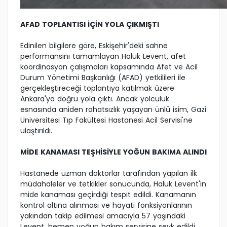
AFAD TOPLANTISI İÇİN YOLA ÇIKMIŞTI
Edinilen bilgilere göre, Eskişehir'deki sahne
performansını tamamlayan Haluk Levent, afet
koordinasyon çalışmaları kapsamında Afet ve Acil
Durum Yönetimi Başkanlığı (AFAD) yetkilileri ile
gerçekleştireceği toplantıya katılmak üzere
Ankara'ya doğru yola çıktı. Ancak yolculuk
esnasında aniden rahatsızlık yaşayan ünlü isim, Gazi
Üniversitesi Tıp Fakültesi Hastanesi Acil Servisi'ne
ulaştırıldı.
MİDE KANAMASI TEŞHİSİYLE YOĞUN BAKIMA ALINDI
Hastanede uzman doktorlar tarafından yapılan ilk
müdahaleler ve tetkikler sonucunda, Haluk Levent'in
mide kanaması geçirdiği tespit edildi. Kanamanın
kontrol altına alınması ve hayati fonksiyonlarının
yakından takip edilmesi amacıyla 57 yaşındaki
Levent, hemen yoğun bakım servisine sevk edildi.