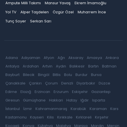
Ampute Milli Takımı
Mansur Yavaş
Ekrem İmamoğlu
Yol TV
Alper Taşdelen
Özgür Özel
Muharrem İnce
Tunç Soyer
Serkan Sarı
Adana
Adıyaman
Afyon
Ağrı
Aksaray
Amasya
Ankara
Antalya
Ardahan
Artvin
Aydın
Balıkesir
Bartın
Batman
Bayburt
Bilecik
Bingöl
Bitlis
Bolu
Burdur
Bursa
Çanakkale
Çankırı
Çorum
Denizli
Diyarbakır
Düzce
Edirne
Elazığ
Erzincan
Erzurum
Eskişehir
Gaziantep
Giresun
Gümüşhane
Hakkari
Hatay
Iğdır
Isparta
İstanbul
İzmir
Kahramanmaraş
Karabük
Karaman
Kars
Kastamonu
Kayseri
Kilis
Kırıkkale
Kırklareli
Kırşehir
Kocaeli
Konya
Kütahya
Malatya
Manisa
Mardin
Mersin