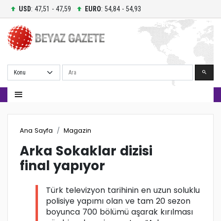
USD
: 47,51 - 47,59
EURO
: 54,84 - 54,93
Ara
Ana Sayfa
Magazin
Arka Sokaklar dizisi
final yapıyor
Türk televizyon tarihinin en uzun soluklu
polisiye yapımı olan ve tam 20 sezon
boyunca 700 bölümü aşarak kırılması