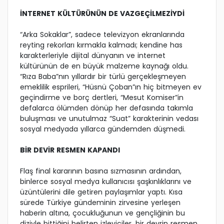
İNTERNET KÜLTÜRÜNÜN DE VAZGEÇİLMEZİYDİ
“Arka Sokaklar”, sadece televizyon ekranlarında
reyting rekorları kırmakla kalmadı; kendine has
karakterleriyle dijital dünyanın ve internet
kültürünün de en büyük malzeme kaynağı oldu.
“Rıza Baba”nın yıllardır bir türlü gerçekleşmeyen
emeklilik esprileri, “Hüsnü Çoban”ın hiç bitmeyen ev
geçindirme ve borç dertleri, “Mesut Komiser”in
defalarca ölümden dönüp her defasında takımla
buluşması ve unutulmaz “Suat” karakterinin vedası
sosyal medyada yıllarca gündemden düşmedi.
BİR DEVİR RESMEN KAPANDI
Flaş final kararının basına sızmasının ardından,
binlerce sosyal medya kullanıcısı şaşkınlıklarını ve
üzüntülerini dile getiren paylaşımlar yaptı. Kısa
sürede Türkiye gündeminin zirvesine yerleşen
haberin altına, çocukluğunun ve gençliğinin bu
diziyle bittiğini belirten izleyiciler, bir devrin resmen