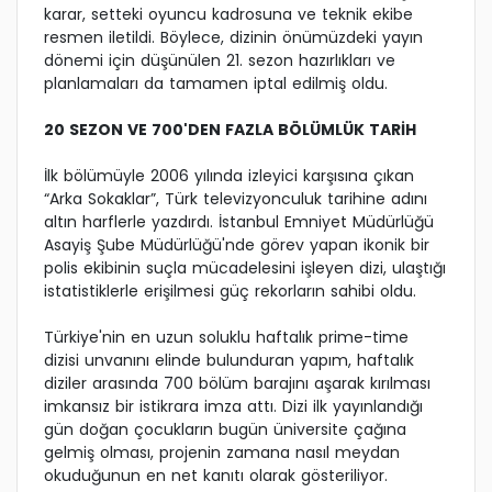
karar, setteki oyuncu kadrosuna ve teknik ekibe
resmen iletildi. Böylece, dizinin önümüzdeki yayın
dönemi için düşünülen 21. sezon hazırlıkları ve
planlamaları da tamamen iptal edilmiş oldu.
20 SEZON VE 700'DEN FAZLA BÖLÜMLÜK TARİH
İlk bölümüyle 2006 yılında izleyici karşısına çıkan
“Arka Sokaklar”, Türk televizyonculuk tarihine adını
altın harflerle yazdırdı. İstanbul Emniyet Müdürlüğü
Asayiş Şube Müdürlüğü'nde görev yapan ikonik bir
polis ekibinin suçla mücadelesini işleyen dizi, ulaştığı
istatistiklerle erişilmesi güç rekorların sahibi oldu.
Türkiye'nin en uzun soluklu haftalık prime-time
dizisi unvanını elinde bulunduran yapım, haftalık
diziler arasında 700 bölüm barajını aşarak kırılması
imkansız bir istikrara imza attı. Dizi ilk yayınlandığı
gün doğan çocukların bugün üniversite çağına
gelmiş olması, projenin zamana nasıl meydan
okuduğunun en net kanıtı olarak gösteriliyor.