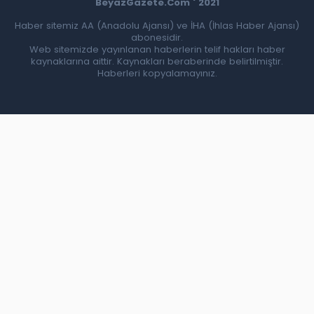
BeyazGazete.Com ' 2021
Haber sitemiz AA (Anadolu Ajansı) ve İHA (İhlas Haber Ajansı)
abonesidir.
Web sitemizde yayınlanan haberlerin telif hakları haber
kaynaklarına aittir. Kaynakları beraberinde belirtilmiştir.
Haberleri kopyalamayınız.