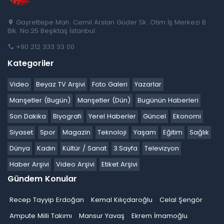
Gayrettepe Mah. Cemil Arslan Güder Sk. Otim İş Merkezi B
Blk. No:25 Beşiktaş İstanbul
+90 212 333 33 00
Kategoriler
Video
Beyaz TV Arşivi
Foto Galeri
Yazarlar
Manşetler (Bugün)
Manşetler (Dün)
Bugünün Haberleri
Son Dakika
Biyografi
Yerel Haberler
Güncel
Ekonomi
Siyaset
Spor
Magazin
Teknoloji
Yaşam
Eğitim
Sağlık
Dünya
Kadın
Kültür / Sanat
3.Sayfa
Televizyon
Haber Arşivi
Video Arşivi
Etiket Arşivi
Gündem Konular
Recep Tayyip Erdoğan
Kemal Kılıçdaroğlu
Celal Şengör
Ampute Milli Takımı
Mansur Yavaş
Ekrem İmamoğlu