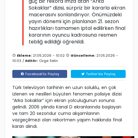
güç bir rekora imza atan “Arka
Sokaklar” dizisi, sürpriz bir kararla ekran
macerasını sonlandırıyor. Önümüzdeki
yayın dönemi için planlanan 21. sezon
hazırlıkları tamamen iptal edilirken final
kararının oyuncu kadrosuna resmen
tebliğ edildiği öğrenildi.
Ekleme:
21.05.2026 - 10:02
Güncelleme:
21.05.2026 -
10:03 /
Editör:
Ozge Selin
Facebook'ta Paylaş
Twitter'da Paylaş
Türk televizyon tarihinin en uzun soluklu, en çok
izlenen ve nesilleri büyüten fenomen polisiye dizisi
“Arka Sokaklar” için ekran yolculuğunun sonuna
gelindi. 2006 yılında Kanal D ekranlarında başlayan
ve tam 20 sezondur cuma akşamlarının
vazgeçilmezi olan rekortmen yapım hakkında final
kararı alındı.