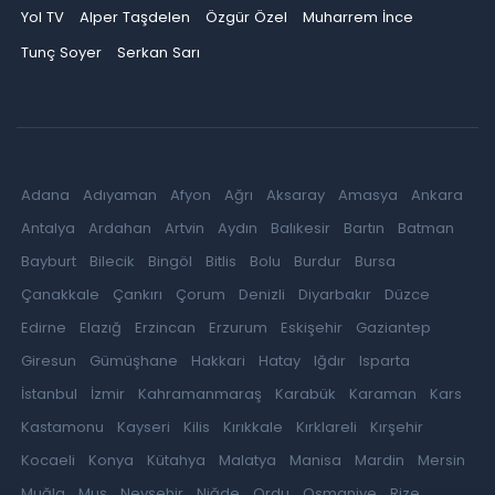
Yol TV
Alper Taşdelen
Özgür Özel
Muharrem İnce
Tunç Soyer
Serkan Sarı
Adana
Adıyaman
Afyon
Ağrı
Aksaray
Amasya
Ankara
Antalya
Ardahan
Artvin
Aydın
Balıkesir
Bartın
Batman
Bayburt
Bilecik
Bingöl
Bitlis
Bolu
Burdur
Bursa
Çanakkale
Çankırı
Çorum
Denizli
Diyarbakır
Düzce
Edirne
Elazığ
Erzincan
Erzurum
Eskişehir
Gaziantep
Giresun
Gümüşhane
Hakkari
Hatay
Iğdır
Isparta
İstanbul
İzmir
Kahramanmaraş
Karabük
Karaman
Kars
Kastamonu
Kayseri
Kilis
Kırıkkale
Kırklareli
Kırşehir
Kocaeli
Konya
Kütahya
Malatya
Manisa
Mardin
Mersin
Muğla
Muş
Nevşehir
Niğde
Ordu
Osmaniye
Rize