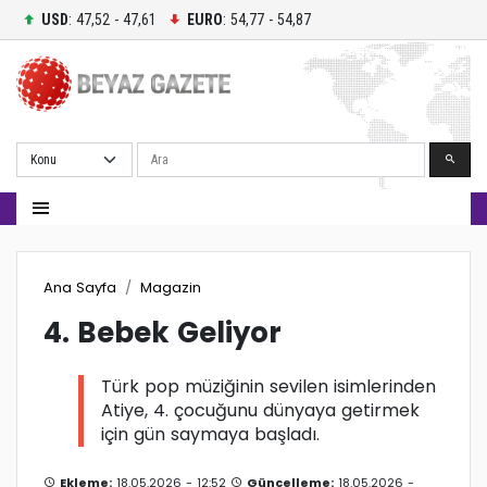
USD
: 47,52 - 47,61
EURO
: 54,77 - 54,87
Ara
Ana Sayfa
Magazin
4. Bebek Geliyor
Türk pop müziğinin sevilen isimlerinden
Atiye, 4. çocuğunu dünyaya getirmek
için gün saymaya başladı.
Ekleme:
18.05.2026 - 12:52
Güncelleme:
18.05.2026 -