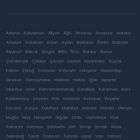
Adana
Adıyaman
Afyon
Ağrı
Aksaray
Amasya
Ankara
Antalya
Ardahan
Artvin
Aydın
Balıkesir
Bartın
Batman
Bayburt
Bilecik
Bingöl
Bitlis
Bolu
Burdur
Bursa
Çanakkale
Çankırı
Çorum
Denizli
Diyarbakır
Düzce
Edirne
Elazığ
Erzincan
Erzurum
Eskişehir
Gaziantep
Giresun
Gümüşhane
Hakkari
Hatay
Iğdır
Isparta
İstanbul
İzmir
Kahramanmaraş
Karabük
Karaman
Kars
Kastamonu
Kayseri
Kilis
Kırıkkale
Kırklareli
Kırşehir
Kocaeli
Konya
Kütahya
Malatya
Manisa
Mardin
Mersin
Muğla
Muş
Nevşehir
Niğde
Ordu
Osmaniye
Rize
Sakarya
Samsun
Şanlıurfa
Siirt
Sinop
Şırnak
Sivas
Tekirdağ
Tokat
Trabzon
Tunceli
Uşak
Van
Yalova