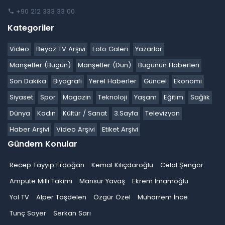
+90 212 333 33 00
Kategoriler
Video
Beyaz TV Arşivi
Foto Galeri
Yazarlar
Manşetler (Bugün)
Manşetler (Dün)
Bugünün Haberleri
Son Dakika
Biyografi
Yerel Haberler
Güncel
Ekonomi
Siyaset
Spor
Magazin
Teknoloji
Yaşam
Eğitim
Sağlık
Dünya
Kadın
Kültür / Sanat
3.Sayfa
Televizyon
Haber Arşivi
Video Arşivi
Etiket Arşivi
Gündem Konular
Recep Tayyip Erdoğan
Kemal Kılıçdaroğlu
Celal Şengör
Ampute Milli Takımı
Mansur Yavaş
Ekrem İmamoğlu
Yol TV
Alper Taşdelen
Özgür Özel
Muharrem İnce
Tunç Soyer
Serkan Sarı