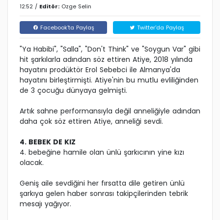
12:52 /
Editör:
Ozge Selin
Facebook'ta Paylaş
Twitter'da Paylaş
"Ya Habibi", "Salla", "Don't Think" ve "Soygun Var" gibi
hit şarkılarla adından söz ettiren Atiye, 2018 yılında
hayatını prodüktör Erol Sebebci ile Almanya'da
hayatını birleştirmişti. Atiye'nin bu mutlu evliliğinden
de 3 çocuğu dünyaya gelmişti.
Artık sahne performansıyla değil anneliğiyle adından
daha çok söz ettiren Atiye, anneliği sevdi.
4. BEBEK DE KIZ
4. bebeğine hamile olan ünlü şarkıcının yine kızı
olacak.
Geniş aile sevdiğini her fırsatta dile getiren ünlü
şarkıya gelen haber sonrası takipçilerinden tebrik
mesajı yağıyor.