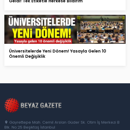
Geldi! Tek Etiketle Herkese Bildirim
Üniversitelerde Yeni Dönem! Yasayla Gelen 10
Önemli Değişiklik
Gayrettepe Mah. Cemil Arslan Güder Sk. Otim İş Merkezi B
Blk. No:25 Beşiktaş İstanbul