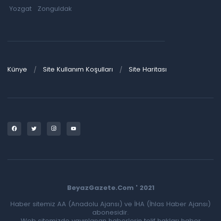
Yozgat
Zonguldak
Künye
Site Kullanım Koşulları
Site Haritası
BeyazGazete.Com ' 2021
Haber sitemiz AA (Anadolu Ajansı) ve İHA (İhlas Haber Ajansı)
abonesidir.
Web sitemizde yayınlanan haberlerin telif hakları haber