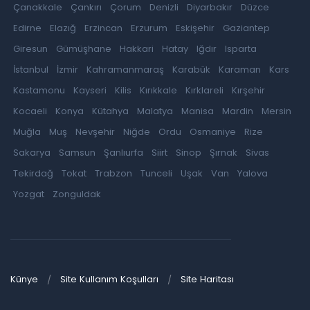
Çanakkale
Çankırı
Çorum
Denizli
Diyarbakır
Düzce
Edirne
Elazığ
Erzincan
Erzurum
Eskişehir
Gaziantep
Giresun
Gümüşhane
Hakkari
Hatay
Iğdır
Isparta
İstanbul
İzmir
Kahramanmaraş
Karabük
Karaman
Kars
Kastamonu
Kayseri
Kilis
Kırıkkale
Kırklareli
Kırşehir
Kocaeli
Konya
Kütahya
Malatya
Manisa
Mardin
Mersin
Muğla
Muş
Nevşehir
Niğde
Ordu
Osmaniye
Rize
Sakarya
Samsun
Şanlıurfa
Siirt
Sinop
Şırnak
Sivas
Tekirdağ
Tokat
Trabzon
Tunceli
Uşak
Van
Yalova
Yozgat
Zonguldak
Künye
Site Kullanım Koşulları
Site Haritası