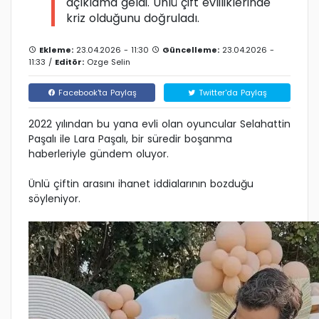
açıklama geldi. Ünlü çift evliliklerinde
kriz olduğunu doğruladı.
Ekleme:
23.04.2026 - 11:30
Güncelleme:
23.04.2026 -
11:33 /
Editör:
Ozge Selin
Facebook'ta Paylaş
Twitter'da Paylaş
2022 yılından bu yana evli olan oyuncular Selahattin
Paşalı ile Lara Paşalı, bir süredir boşanma
haberleriyle gündem oluyor.
Ünlü çiftin arasını ihanet iddialarının bozduğu
söyleniyor.