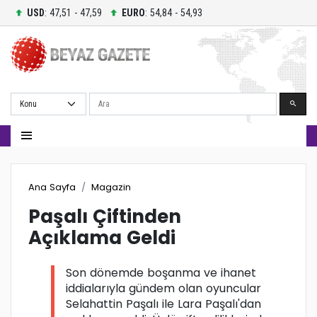
USD
: 47,51 - 47,59
EURO
: 54,84 - 54,93
Ara
Ana Sayfa
Magazin
Paşalı Çiftinden
Açıklama Geldi
Son dönemde boşanma ve ihanet
iddialarıyla gündem olan oyuncular
Selahattin Paşalı ile Lara Paşalı'dan