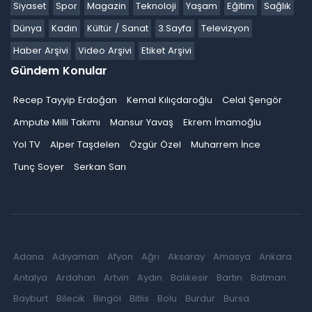
Siyaset
Spor
Magazin
Teknoloji
Yaşam
Eğitim
Sağlık
Dünya
Kadın
Kültür / Sanat
3.Sayfa
Televizyon
Haber Arşivi
Video Arşivi
Etiket Arşivi
Gündem Konular
Recep Tayyip Erdoğan
Kemal Kılıçdaroğlu
Celal Şengör
Ampute Milli Takımı
Mansur Yavaş
Ekrem İmamoğlu
Yol TV
Alper Taşdelen
Özgür Özel
Muharrem İnce
Tunç Soyer
Serkan Sarı
Adana
Adıyaman
Afyon
Ağrı
Aksaray
Amasya
Ankara
Antalya
Ardahan
Artvin
Aydın
Balıkesir
Bartın
Batman
Bayburt
Bilecik
Bingöl
Bitlis
Bolu
Burdur
Bursa