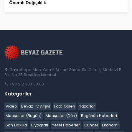
Önemli Değişiklik
Gayrettepe Mah. Cemil Arslan Güder Sk. Otim İş Merkezi B
Blk. No:25 Beşiktaş İstanbul
+90 212 333 33 00
Kategoriler
Video
Beyaz TV Arşivi
Foto Galeri
Yazarlar
Manşetler (Bugün)
Manşetler (Dün)
Bugünün Haberleri
Son Dakika
Biyografi
Yerel Haberler
Güncel
Ekonomi