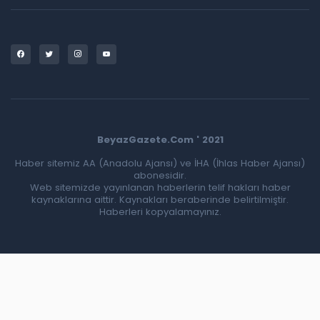
BeyazGazete.Com ' 2021
Haber sitemiz AA (Anadolu Ajansı) ve İHA (İhlas Haber Ajansı)
abonesidir.
Web sitemizde yayınlanan haberlerin telif hakları haber
kaynaklarına aittir. Kaynakları beraberinde belirtilmiştir.
Haberleri kopyalamayınız.