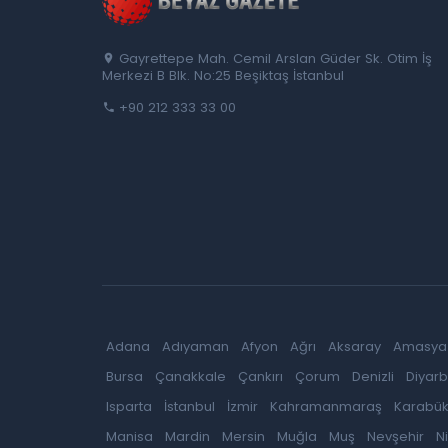
Gayrettepe Mah. Cemil Arslan Güder Sk. Otim İş
Merkezi B Blk. No:25 Beşiktaş İstanbul
+90 212 333 33 00
Adana
Adıyaman
Afyon
Ağrı
Aksaray
Amasya
Bursa
Çanakkale
Çankırı
Çorum
Denizli
Diyarb
Isparta
İstanbul
İzmir
Kahramanmaraş
Karabü
Manisa
Mardin
Mersin
Muğla
Muş
Nevşehir
N