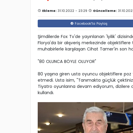
Ekleme:
31.10.2022 - 23:29
Güncelleme:
31.10.202
Facebook'ta Paylaş
Şimdilerde Fox Tv'de yayınlanan 'İyilik' dizisi
Florya'da bir alışveriş merkezinde objektifler
muhabirlerle karşılaşan Cihat Tamer'in son hali
"80 OLUNCA BÖYLE OLUYOR"
80 yaşına giren usta oyuncu objektiflere poz
etmedi. Usta isim, "Tanımakta güçlük çektiniz
Tiyatro oyunlarına devam ediyorum, dizilere d
kullandı.