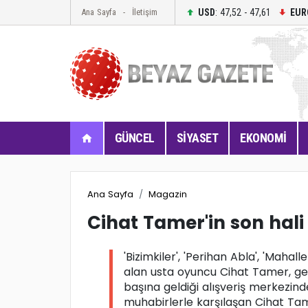
USD
: 47,52 - 47,61
EUR
Ana Sayfa
İletişim
GÜNCEL
SİYASET
EKONOMİ
Ana Sayfa
Magazin
Cihat Tamer'in son hali 
'Bizimkiler', 'Perihan Abla', 'Maha
alan usta oyuncu Cihat Tamer, geç
başına geldiği alışveriş merkezi
muhabirlerle karşılaşan Cihat Tamer