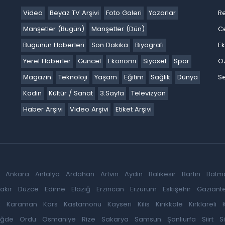
Video
Beyaz TV Arşivi
Foto Galeri
Yazarlar
R
Manşetler (Bugün)
Manşetler (Dün)
C
Bugünün Haberleri
Son Dakika
Biyografi
E
Yerel Haberler
Güncel
Ekonomi
Siyaset
Spor
Ö
Magazin
Teknoloji
Yaşam
Eğitim
Sağlık
Dünya
Se
Kadın
Kültür / Sanat
3.Sayfa
Televizyon
Haber Arşivi
Video Arşivi
Etiket Arşivi
Ankara
Antalya
Ardahan
Artvin
Aydın
Balıkesir
Bartın
Batm
akır
Düzce
Edirne
Elazığ
Erzincan
Erzurum
Eskişehir
Gaziant
k
Karaman
Kars
Kastamonu
Kayseri
Kilis
Kırıkkale
Kırklareli
iğde
Ordu
Osmaniye
Rize
Sakarya
Samsun
Şanlıurfa
Siirt
S