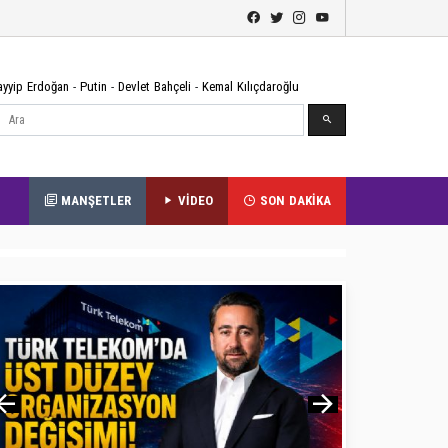
ayyip Erdoğan
-
Putin
-
Devlet Bahçeli
-
Kemal Kılıçdaroğlu
Ara
MANŞETLER
VİDEO
SON DAKİKA