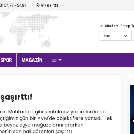
O
: 54,77 - 54,87
Ankara
º22
Gündem:
Recep T
SPOR
MAGAZİN
şaşırttı!
llenin Muhtarları' gibi unutulmaz yapımlarda rol
tiğimiz gün bir AVM'de objektiflere yansıdı. Tek
nde beyaz eşya mağazalarını ararken
'in son hali görenleri şaşırttı.