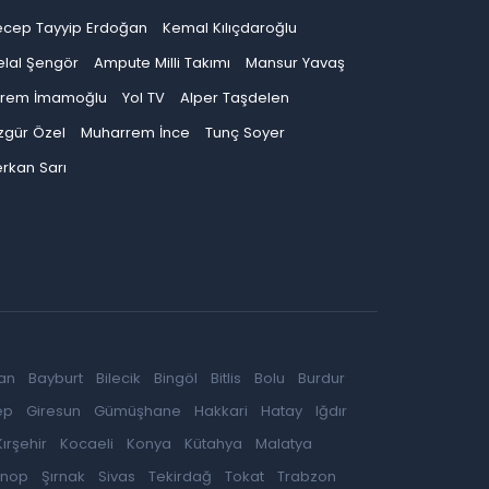
ecep Tayyip Erdoğan
Kemal Kılıçdaroğlu
elal Şengör
Ampute Milli Takımı
Mansur Yavaş
krem İmamoğlu
Yol TV
Alper Taşdelen
zgür Özel
Muharrem İnce
Tunç Soyer
rkan Sarı
an
Bayburt
Bilecik
Bingöl
Bitlis
Bolu
Burdur
ep
Giresun
Gümüşhane
Hakkari
Hatay
Iğdır
Kırşehir
Kocaeli
Konya
Kütahya
Malatya
inop
Şırnak
Sivas
Tekirdağ
Tokat
Trabzon