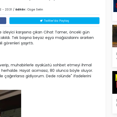
2 - 23:31 /
Editör:
Ozge Selin
Twitter'da Paylaş
nde izleyici karşısına çıkan Cihat Tamer, önceki gün
e takıldı. Tek başına beyaz eşya mağazalarını ararken
 görenleri şaşırttı.
 verip, muhabirlerle ayaküstü sohbet etmeyi ihmal
 herhalde. Hayat acımasız, 80 olunca böyle oluyor.
e çağırırlarsa gidiyorum. Dede rolünde" ifadelerini