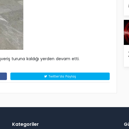
veriş turuna kaldığı yerden devam etti.
Twitter'da Paylaş
Kategoriler
G